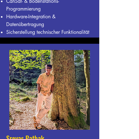
CanSat- & Bodenstations-
Programmierung
Hardware-Integration &
Datenübertragung
Sicherstellung technischer Funktionalität
Sreyas Pathak