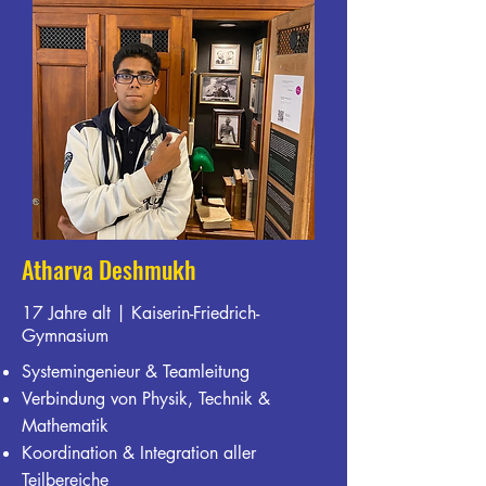
Atharva Deshmukh
17 Jahre alt | Kaiserin-Friedrich-
Gymnasium
Systemingenieur & Teamleitung
Verbindung von Physik, Technik &
Mathematik
Koordination & Integration aller
Teilbereiche